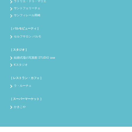
ラトリエ・ドゥ・マリエ
サントフェリーチェ
サンフィレール岡崎
［ パルモビューティ ］
セルフサロン パルモ
［ スタジオ ］
結婚式場の写真館 STUDIO axe
Kスタジオ
［ レストラン・カフェ ］
ラ・ルーチェ
［ スーパーマーケット ］
かきこや