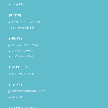
パルモ葬祭
［現代仏壇］
ギャラリーメモリアプラス
イオンモール浜松市野
［ 結婚式場 ］
ラトリエ・ドゥ・マリエ
サントフェリーチェ
サンフィレール岡崎
［ パルモビューティ ］
セルフサロン パルモ
［ スタジオ ］
結婚式場の写真館 STUDIO axe
Kスタジオ
［ レストラン・カフェ ］