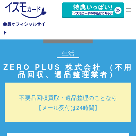
会員オフィシャルサイ
豊橋市
ト
生活
ZERO PLUS 株式会社 （不用
品回収、遺品整理業者）
不要品回収買取・遺品整理のことなら
【メール受付は24時間】