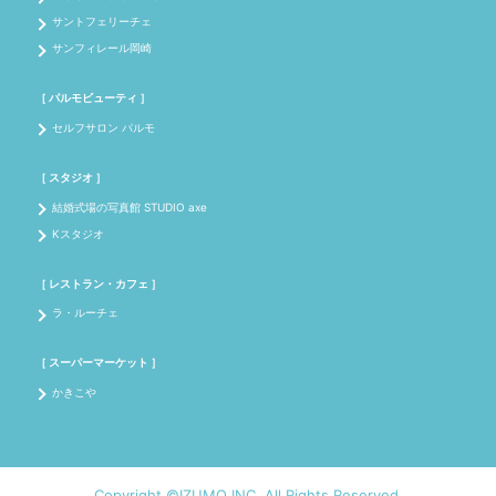
サントフェリーチェ
サンフィレール岡崎
［ パルモビューティ ］
セルフサロン パルモ
［ スタジオ ］
結婚式場の写真館 STUDIO axe
Kスタジオ
［ レストラン・カフェ ］
ラ・ルーチェ
［ スーパーマーケット ］
かきこや
Copyright ©IZUMO INC. All Rights Reserved.