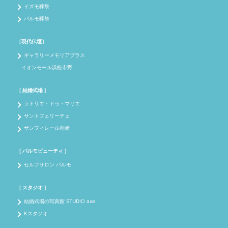
イズモ葬祭
パルモ葬祭
［現代仏壇］
ギャラリーメモリアプラス
イオンモール浜松市野
［ 結婚式場 ］
ラトリエ・ドゥ・マリエ
サントフェリーチェ
サンフィレール岡崎
［ パルモビューティ ］
セルフサロン パルモ
［ スタジオ ］
結婚式場の写真館 STUDIO axe
Kスタジオ