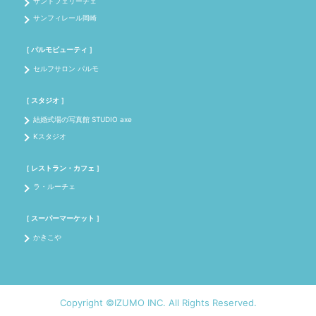
サントフェリーチェ
サンフィレール岡崎
［ パルモビューティ ］
セルフサロン パルモ
［ スタジオ ］
結婚式場の写真館 STUDIO axe
Kスタジオ
［ レストラン・カフェ ］
ラ・ルーチェ
［ スーパーマーケット ］
かきこや
Copyright ©IZUMO INC. All Rights Reserved.