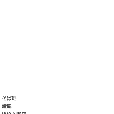
そば処
鐘庵