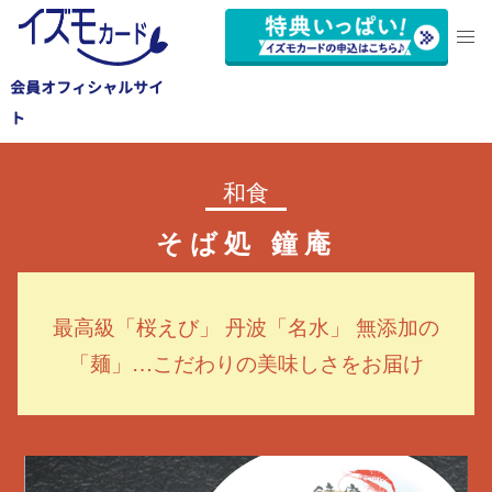
会員オフィシャルサイ
ト
和食
そば処 鐘庵
最高級「桜えび」 丹波「名水」 無添加の
「麺」…こだわりの美味しさをお届け