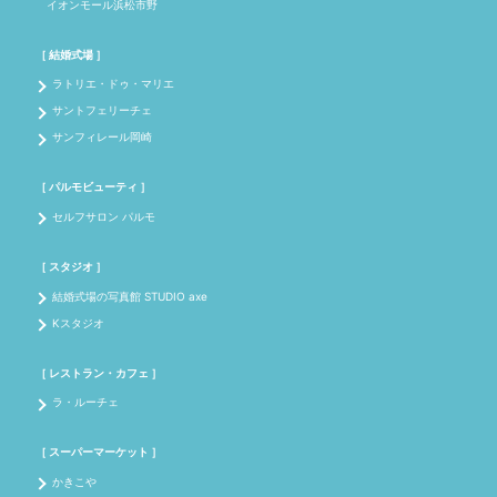
イオンモール浜松市野
［ 結婚式場 ］
ラトリエ・ドゥ・マリエ
サントフェリーチェ
サンフィレール岡崎
［ パルモビューティ ］
セルフサロン パルモ
［ スタジオ ］
結婚式場の写真館 STUDIO axe
Kスタジオ
［ レストラン・カフェ ］
ラ・ルーチェ
［ スーパーマーケット ］
かきこや