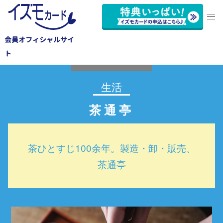
会員オフィシャルサイ
沼津市
ト
生活
茶通亭
茶ひとすじ100余年。製造・卸・販売、
茶通亭