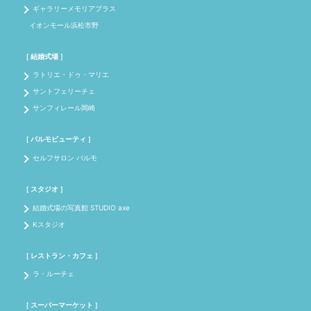
ギャラリーメモリアプラス
イオンモール浜松市野
［ 結婚式場 ］
ラトリエ・ドゥ・マリエ
サントフェリーチェ
サンフィレール岡崎
［ パルモビューティ ］
セルフサロン パルモ
［ スタジオ ］
結婚式場の写真館 STUDIO axe
Kスタジオ
［ レストラン・カフェ ］
ラ・ルーチェ
［ スーパーマーケット ］