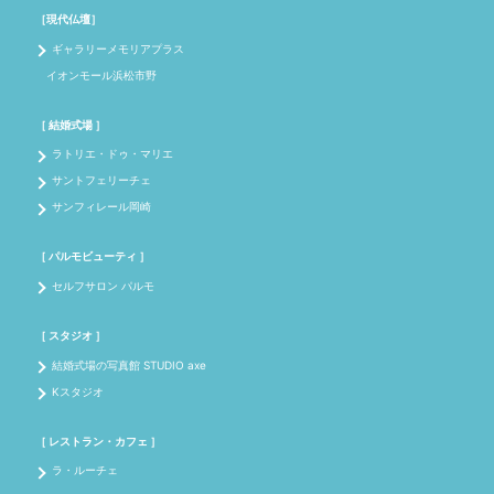
［現代仏壇］
ギャラリーメモリアプラス
イオンモール浜松市野
［ 結婚式場 ］
ラトリエ・ドゥ・マリエ
サントフェリーチェ
サンフィレール岡崎
［ パルモビューティ ］
セルフサロン パルモ
［ スタジオ ］
結婚式場の写真館 STUDIO axe
Kスタジオ
［ レストラン・カフェ ］
ラ・ルーチェ