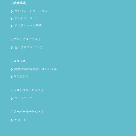
［ 結婚式場 ］
ラトリエ・ドゥ・マリエ
サントフェリーチェ
サンフィレール岡崎
［ パルモビューティ ］
セルフサロン パルモ
［ スタジオ ］
結婚式場の写真館 STUDIO axe
Kスタジオ
［ レストラン・カフェ ］
ラ・ルーチェ
［ スーパーマーケット ］
かきこや